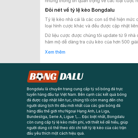
những thông tin quan trọng về các loại cược ho
Đôi nét về tỷ lệ kèo Bongdalu
Tỷ lệ kèo nhà cái là các con số thể hiện mức
loại hình cược khác và đều được cập nhật liên
Dữ liệu cược được chúng tôi update từ 9 nhà 
hâm mộ dễ dàng tra cứu kèo của hơn 500 giải
Đặc biệt, nền tảng còn cung cấp biểu đồ biến
Xem thêm
viên đưa ra quyết định cá cược sáng suốt và h
giành 3 điểm của đội khách tăng cao.
Bongdalu là chuyên trang cung cấp tỷ số bóng đá trực
tuyến hàng đầu tại Việt Nam. Bên cạnh các kết quả bóng
đá được cập nhật liên tục, chúng tôi còn mang đến cho
người dùng lịch thi đấu mới nhất của các giải bóng đá
hàng đầu thế giới như Ngoại Hạng Anh, La Liga,
Bundesliga, Serie A, Ligue 1,.... Đặc biệt nhất, Bongdalu
còn cung cấp tỷ lệ kèo miễn phí, với thiết kế dễ hiểu, giúp
người dùng có thể theo dõi chi tiết tỷ lệ kèo của các trận
đấu yêu thích một cách hiệu quả.