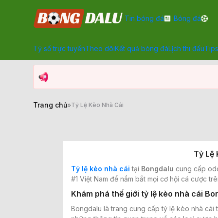
Tin bóng đá
Bóng đá
Tỷ số trực tuyến
Theo dõi
Kết quả bóng đá
Lịch thi đấu
Tip
Trang chủ
»
Tỷ Lệ Kèo Nhà Cái
Tỷ Lệ
Tỷ lệ kèo nhà cái
tại
Bongdalu
cung cấp odd
#1 Việt Nam để nắm bắt mọi cơ hội cá cược trê
Khám phá thế giới tỷ lệ kèo nhà cái B
Bongdalu là trang cung cấp tỷ lệ kèo nhà cái 