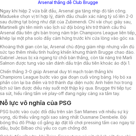
Arsenal thắng dễ Club Brugge
Ngay khi hiệp 2 vừa bắt đầu, Arsenal gia tăng nhịp độ tấn công.
Madueke chọn vị trí hợp lý, đánh đầu chuẩn xác nâng tỷ số lên 2-0
sau đường tạt bóng như đặt của Zubimendi. Chỉ vài chục giây sau,
Martinelli ghi tên mình vào lịch sử đội bóng khi trở thành cầu thủ
Arsenal đầu tiên ghi bàn trong năm trận Champions League liên tiếp,
khép lại một pha solo đầy cảm hứng trước khi cứa lòng vào góc xa.
Khoảng thời gian còn lại, Arsenal chủ động giảm nhịp nhưng vẫn đủ
sức tạo thêm nhiều tình huống khiến khung thành Brugge chao đảo.
Gabriel Jesus bị xà ngang từ chối bàn thắng, còn tài năng trẻ Marli
Salmon được tung vào sân đánh dấu trận đầu tiên khoác áo đội 1.
Chiến thắng 3-0 giúp Arsenal duy trì mạch toàn thắng khi
Champions League bước vào giai đoạn cuối vòng bảng. Họ bỏ xa
phần còn lại ba điểm và trở thành đại diện nước Anh hiếm hoi trong
lịch sử làm được điều này suốt một thập kỷ qua. Brugge thì tiếp tục
sa sút, hiểu rằng tấm vé play-off đang ngày càng xa tầm tay.
Nỗ lực vô nghĩa của PSG
PSG bước vào cuộc đối đầu trên sân San Mames với nhiều sự kỳ
vọng, dù thiếu vắng ngôi sao sáng nhất Ousmane Dembele. Đội
bóng thủ đô Pháp cố gắng áp đặt lối chơi pressing tầm cao ngay từ
đầu, buộc Bilbao chủ yếu co cụm chống đỡ.