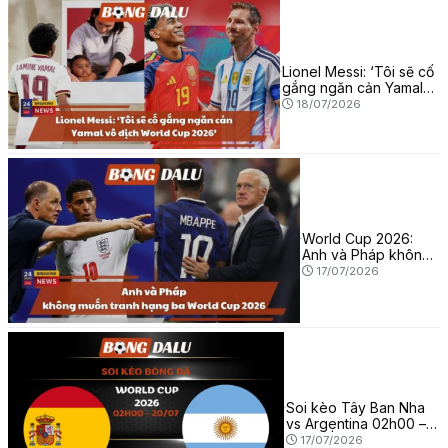
Lionel Messi: ‘Tôi sẽ cố
gắng ngăn cản Yamal
vô địch World Cup
18/07/2026
2026’
World Cup 2026:
Anh và Pháp không
muốn tranh hạng ba
17/07/2026
Soi kèo Tây Ban Nha
vs Argentina 02h00 –
20/07 | World Cup
17/07/2026