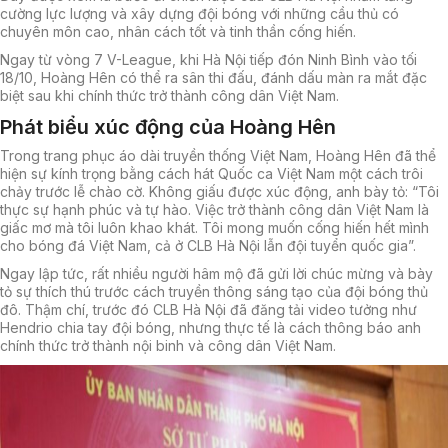
cường lực lượng và xây dựng đội bóng với những cầu thủ có
chuyên môn cao, nhân cách tốt và tinh thần cống hiến.
Ngay từ vòng 7 V-League, khi Hà Nội tiếp đón Ninh Bình vào tối
18/10, Hoàng Hên có thể ra sân thi đấu, đánh dấu màn ra mắt đặc
biệt sau khi chính thức trở thành công dân Việt Nam.
Phát biểu xúc động của Hoàng Hên
Trong trang phục áo dài truyền thống Việt Nam, Hoàng Hên đã thể
hiện sự kính trọng bằng cách hát Quốc ca Việt Nam một cách trôi
chảy trước lễ chào cờ. Không giấu được xúc động, anh bày tỏ: “
Tôi
thực sự hạnh phúc và tự hào. Việc trở thành công dân Việt Nam là
giấc mơ mà tôi luôn khao khát. Tôi mong muốn cống hiến hết mình
cho bóng đá Việt Nam, cả ở CLB Hà Nội lẫn đội tuyển quốc gia
”.
Ngay lập tức, rất nhiều người hâm mộ đã gửi lời chúc mừng và bày
tỏ sự thích thú trước cách truyền thông sáng tạo của đội bóng thủ
đô. Thậm chí, trước đó CLB Hà Nội đã đăng tải video tưởng như
Hendrio chia tay đội bóng, nhưng thực tế là cách thông báo anh
chính thức trở thành nội binh và công dân Việt Nam.