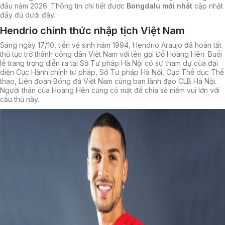
đầu năm 2026. Thông tin chi tiết được
Bongdalu mới nhất
cập nhật
đầy đủ dưới đây.
Hendrio chính thức nhập tịch Việt Nam
Sáng ngày 17/10, tiền vệ sinh năm 1994, Hendrio Araujo đã hoàn tất
thủ tục trở thành công dân Việt Nam với tên gọi Đỗ Hoàng Hên. Buổi
lễ trang trọng diễn ra tại Sở Tư pháp Hà Nội có sự tham dự của đại
diện Cục Hành chính tư pháp, Sở Tư pháp Hà Nội, Cục Thể dục Thể
thao, Liên đoàn Bóng đá Việt Nam cùng ban lãnh đạo CLB Hà Nội.
Người thân của Hoàng Hên cũng có mặt để chia sẻ niềm vui lớn với
cầu thủ này.