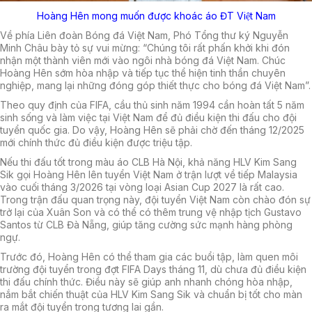
Hoàng Hên mong muốn được khoác áo ĐT Việt Nam
Về phía Liên đoàn Bóng đá Việt Nam, Phó Tổng thư ký Nguyễn
Minh Châu bày tỏ sự vui mừng: “
Chúng tôi rất phấn khởi khi đón
nhận một thành viên mới vào ngôi nhà bóng đá Việt Nam. Chúc
Hoàng Hên sớm hòa nhập và tiếp tục thể hiện tinh thần chuyên
nghiệp, mang lại những đóng góp thiết thực cho bóng đá Việt Nam
”.
Theo quy định của FIFA, cầu thủ sinh năm 1994 cần hoàn tất 5 năm
sinh sống và làm việc tại Việt Nam để đủ điều kiện thi đấu cho đội
tuyển quốc gia. Do vậy, Hoàng Hên sẽ phải chờ đến tháng 12/2025
mới chính thức đủ điều kiện được triệu tập.
Nếu thi đấu tốt trong màu áo CLB Hà Nội, khả năng HLV Kim Sang
Sik gọi Hoàng Hên lên tuyển Việt Nam ở trận lượt về tiếp Malaysia
vào cuối tháng 3/2026 tại vòng loại Asian Cup 2027 là rất cao.
Trong trận đấu quan trọng này, đội tuyển Việt Nam còn chào đón sự
trở lại của Xuân Son và có thể có thêm trung vệ nhập tịch Gustavo
Santos từ CLB Đà Nẵng, giúp tăng cường sức mạnh hàng phòng
ngự.
Trước đó, Hoàng Hên có thể tham gia các buổi tập, làm quen môi
trường đội tuyển trong đợt FIFA Days tháng 11, dù chưa đủ điều kiện
thi đấu chính thức. Điều này sẽ giúp anh nhanh chóng hòa nhập,
nắm bắt chiến thuật của HLV Kim Sang Sik và chuẩn bị tốt cho màn
ra mắt đội tuyển trong tương lai gần.