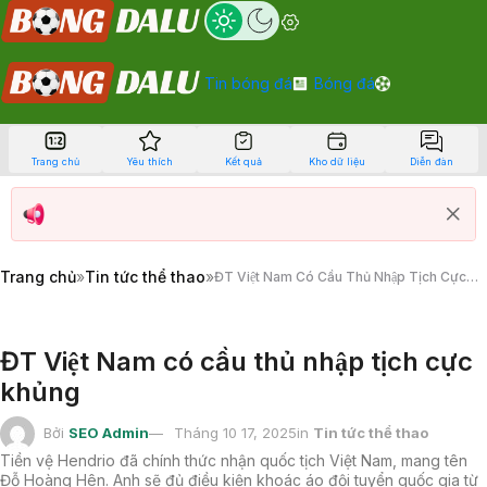
Tin bóng đá
Bóng đá
Trang chủ
Yêu thích
Kết quả
Kho dữ liệu
Diễn đàn
Trang chủ
»
Tin tức thể thao
»
ĐT Việt Nam Có Cầu Thủ Nhập Tịch Cực
Khủng
ĐT Việt Nam có cầu thủ nhập tịch cực
khủng
Bởi
SEO Admin
Tháng 10 17, 2025
in
Tin tức thể thao
Tiền vệ Hendrio đã chính thức nhận quốc tịch Việt Nam, mang tên
Đỗ Hoàng Hên. Anh sẽ đủ điều kiện khoác áo đội tuyển quốc gia từ