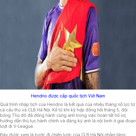
Hendrio được cấp quốc tịch Việt Nam
Quá trình nhập tịch của Hendrio là kết quả của nhiều tháng nỗ lực từ
cả cầu thủ và CLB Hà Nội. Kể từ khi ký hợp đồng hồi tháng 5, đội
bóng Thủ đô đã đồng hành cùng anh trong việc hoàn tất hồ sơ,
hướng dẫn thủ tục hành chính và đăng ký anh là nội binh ở giai đoạn
lượt đi V-League.
Đây được xem là bước đi chiến lược của CLB Hà Nội nhằm tăng