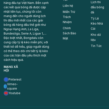
Lịch thi
hàng đầu tại Việt Nam. Bên cạnh
Liên hệ
các kết quả bóng đá được cập
đấu bóng
nhật liên tục, chúng tôi còn
Miễn Trừ
đá
mang đến cho người dùng lịch
Trách
Tỷ Lệ
thi đấu mới nhất của các giải
Nhiệm
Kèo Nhà
bóng đá hàng đầu thế giới như
Chính
Cái
Ngoại Hạng Anh, La Liga,
Sách Bảo
Bundesliga, Serie A, Ligue 1,....
Kho dữ
Đặc biệt nhất, Bongdalu còn
Mật
liệu
cung cấp tỷ lệ kèo miễn phí, với
Tin Tức
thiết kế dễ hiểu, giúp người dùng
có thể theo dõi chi tiết tỷ lệ kèo
của các trận đấu yêu thích một
cách hiệu quả.
MẠNG XÃ
HỘI
Pinterest
Vimeo-
square
Youtube