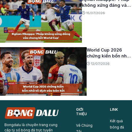
không xứng đáng vào
chung kết World Cup’
15/07/2026
World Cup 2026
chứng kiến bốn nhà
vô địch vào bán kết
12/07/2026
GIỚI
LINK
THIỆU
Kết quả
Bongdalu là chuyên trang cung
Về Chúng
bóng đá
cấp tỷ số bóng đá trực tuyến
Tôi