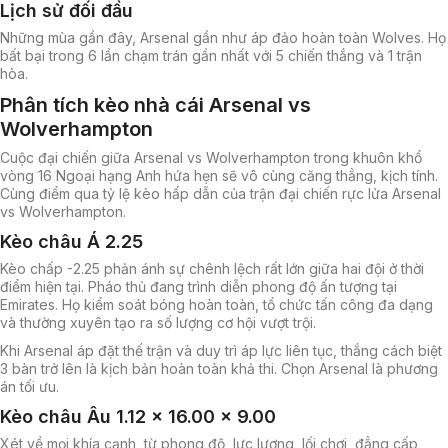
Lịch sử đối đầu
Những mùa gần đây, Arsenal gần như áp đảo hoàn toàn Wolves. Họ
bất bại trong 6 lần chạm trán gần nhất với 5 chiến thắng và 1 trận
hòa.
Phân tích kèo nhà cái Arsenal vs
Wolverhampton
Cuộc đại chiến giữa Arsenal vs Wolverhampton trong khuôn khổ
vòng 16 Ngoại hạng Anh hứa hẹn sẽ vô cùng căng thẳng, kịch tính.
Cùng điểm qua tỷ lệ kèo hấp dẫn của trận đại chiến rực lửa Arsenal
vs Wolverhampton.
Kèo châu Á 2.25
Kèo chấp -2.25 phản ánh sự chênh lệch rất lớn giữa hai đội ở thời
điểm hiện tại. Pháo thủ đang trình diễn phong độ ấn tượng tại
Emirates. Họ kiểm soát bóng hoàn toàn, tổ chức tấn công đa dạng
và thường xuyên tạo ra số lượng cơ hội vượt trội.
Khi Arsenal áp đặt thế trận và duy trì áp lực liên tục, thắng cách biệt
3 bàn trở lên là kịch bản hoàn toàn khả thi. Chọn Arsenal là phương
án tối ưu.
Kèo châu Âu 1.12 x 16.00 x 9.00
Xét về mọi khía cạnh, từ phong độ, lực lượng, lối chơi, đẳng cấp,