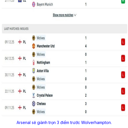
Arsenal sẽ giành trọn 3 điểm trước Wolverhampton.