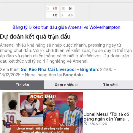
Bảng tỷ lệ kèo trận đấu giữa Arsenal vs Wolverhampton
Dự đoán kết quả trận đấu
Arsenal nhiều khả năng sẽ nhập cuộc nhanh, pressing ngay từ
những phút đầu. Với lối chơi thiên về kiểm soát, họ sẽ duy trì thế trận
áp đảo và giành chiến thắng cách biệt trước Wolves. Dự đoán trận
đấu kết thúc với tỷ số 4-1 nghiêng về Arsenal.
Xem thêm
Soi Kèo Nhà Cái Liverpool – Brighton
: 22h00 –
13/12/2025 – Ngoại hạng Anh
tại
Bongdalu
.
Tin vắn
Xem nhiều
Tin sốt
Lionel Messi: ‘Tôi sẽ cố
gắng ngăn cản Yamal
vô địch World Cup
18/07/2026
2026’