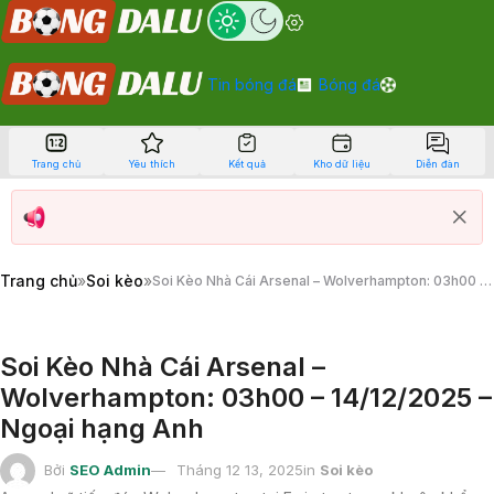
Tin bóng đá
Bóng đá
Trang chủ
Yêu thích
Kết quả
Kho dữ liệu
Diễn đàn
Trang chủ
»
Soi kèo
»
Soi Kèo Nhà Cái Arsenal – Wolverhampton: 03h00 –
14/12/2025 – Ngoại Hạng Anh
Soi Kèo Nhà Cái Arsenal –
Wolverhampton: 03h00 – 14/12/2025 –
Ngoại hạng Anh
Bởi
SEO Admin
Tháng 12 13, 2025
in
Soi kèo