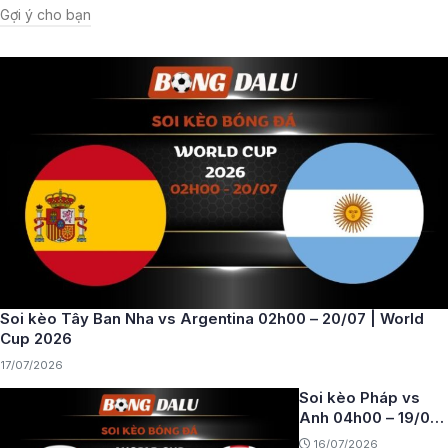
Gợi ý cho bạn
Soi kèo Tây Ban Nha vs Argentina 02h00 – 20/07 | World
Cup 2026
17/07/2026
Soi kèo Pháp vs
Anh 04h00 – 19/07
| World Cup 2026
16/07/2026